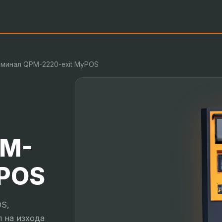
рминал QPM-2220-exit MyPOS
PM-
yPOS
OS,
 на изхода