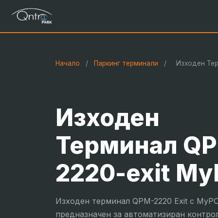
Начало
/
Паркинг терминали
/
Изходен Те
Изходен
Терминал Q
2220-exit M
Изходен терминал QPM-2220 Exit с MyP
предназначен за автоматизиран контрол