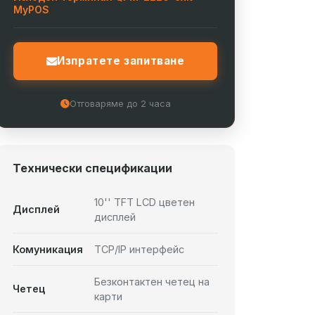
MyPOS
Изпратете запитване
Отговаряме до 2 часа
Технически спецификации
10'' TFT LCD цветен
Дисплей
дисплей
Комуникация
TCP/IP интерфейс
Безконтактен четец на
Четец
карти