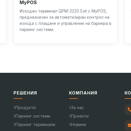
MyPOS
Изходен терминал QPM-2220 Exit с MyPOS,
предназначен за автоматизиран контрол на
изхода с плащане и управление на бариера в
паркинг системи.
РЕШЕНИЯ
КОМПАНИЯ
К
Продукти
За нас
Паркинг системи
Проекти
Паркинг терминали
Новини