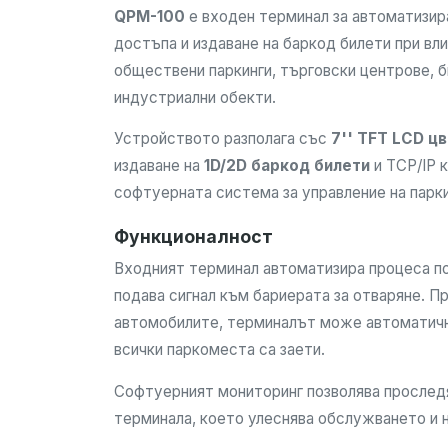
QPM-100
е входен терминал за автоматизира
достъпа и издаване на баркод билети при вли
обществени паркинги, търговски центрове, б
индустриални обекти.
Устройството разполага със
7'' TFT LCD ц
издаване на
1D/2D баркод билети
и TCP/IP 
софтуерната система за управление на парки
Функционалност
Входният терминал автоматизира процеса по 
подава сигнал към бариерата за отваряне. П
автомобилите, терминалът може автоматично
всички паркоместа са заети.
Софтуерният мониторинг позволява прослед
терминала, което улеснява обслужването и н