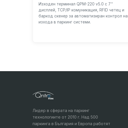
Изходен терминал QPM-220 v5.0 с 7''
дисплей, TCP/IP комуникация, RFID четец и
баркод скенер за автоматизиран контрол на
изхода в паркинг системи.
Лидер в сферата на паркинг
технологиите от 2010 г. Над 500
паркинга в България и Европа работят