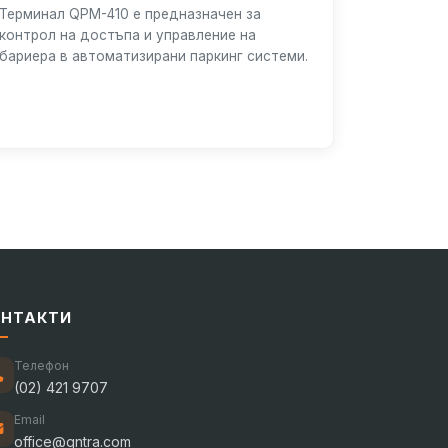
Терминал QPM-410 е предназначен за
контрол на достъпа и управление на
бариера в автоматизирани паркинг системи.
ОНТАКТИ
Телефон
(02) 421 9707
Email
office@qntra.com