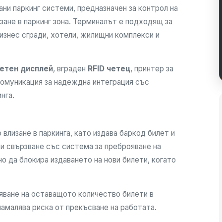
ни паркинг системи, предназначен за контрол на
зане в паркинг зона. Терминалът е подходящ за
изнес сгради, хотели, жилищни комплекси и
ветен дисплей
, вграден
RFID четец
, принтер за
комуникация за надеждна интеграция със
нга.
влизане в паркинга, като издава баркод билет и
ри свързване със система за преброяване на
 да блокира издаването на нови билети, когато
яване на оставащото количество билети в
амалява риска от прекъсване на работата.