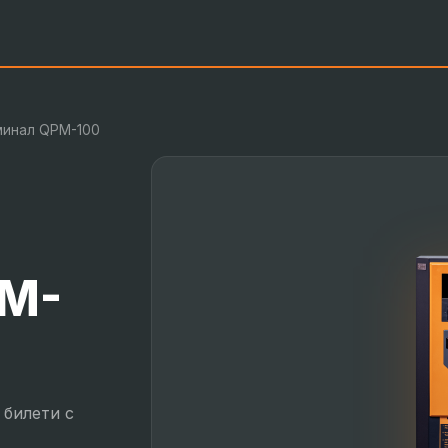
минал QPM-100
PM-
 билети с