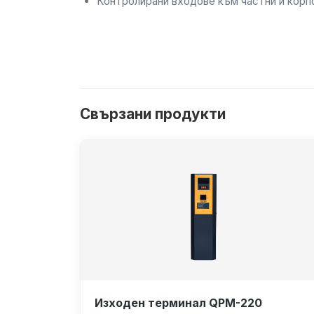
Контролирани входове към частни и корп
Свързани продукти
Изходен терминал QPM-220