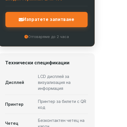
Изпратете запитване
Отговаряме до 2 часа
Технически спецификации
LCD дисплей за
Дисплей
визуализация на
информация
Принтер за билети с QR
Принтер
код
Безконтактен четец на
Четец
карти