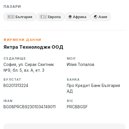
ПАЗАРИ
🇧🇬 България
🇪🇺 Европа
🌍 Африка
🌏 Азия
ФИРМЕНИ ДАННИ
Янтра Технолоджи ООД
СЕДАЛИЩЕ
МОЛ
София, ул. Сирак Скитник
Илия Топалов
№9, бл. 5, вх. А, ет. 3
БУЛСТАТ
БАНКА
BG201313224
Про Кредит Банк България
АД
IBAN
BIC
BG08PRCB92301034749011
PRCBBGSF