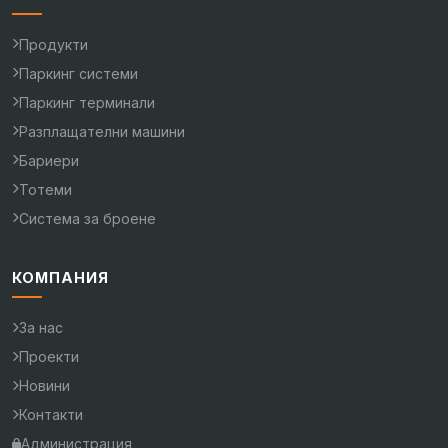
Продукти
Паркинг системи
Паркинг терминали
Разплащателни машини
Бариери
Тотеми
Система за броене
КОМПАНИЯ
За нас
Проекти
Новини
Контакти
Администрация