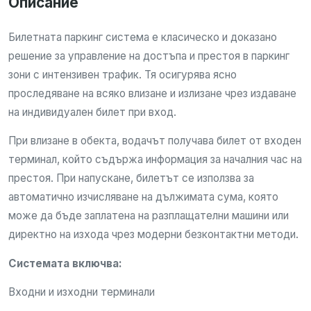
Описание
Билетната паркинг система е класическо и доказано
решение за управление на достъпа и престоя в паркинг
зони с интензивен трафик. Тя осигурява ясно
проследяване на всяко влизане и излизане чрез издаване
на индивидуален билет при вход.
При влизане в обекта, водачът получава билет от входен
терминал, който съдържа информация за началния час на
престоя. При напускане, билетът се използва за
автоматично изчисляване на дължимата сума, която
може да бъде заплатена на разплащателни машини или
директно на изхода чрез модерни безконтактни методи.
Системата включва:
Входни и изходни терминали